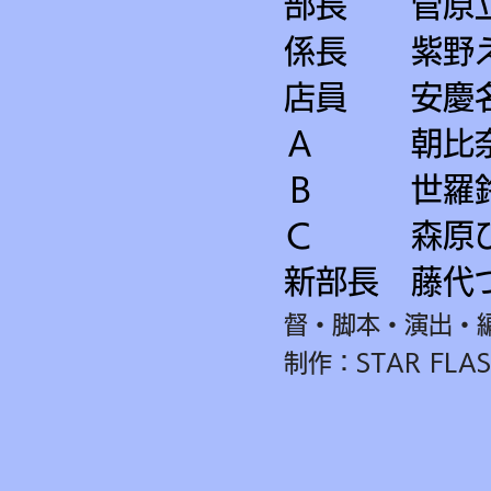
部長 菅原
係長 紫
店員 安慶
Ａ 朝比奈
Ｂ 世羅
Ｃ 森原ひ
新部長 藤代
督・脚本・演出・編
制作：STAR FLA