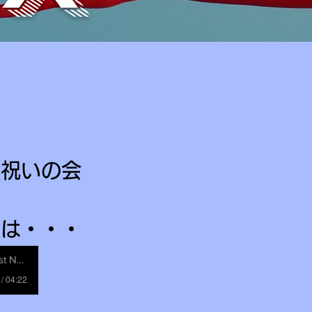
祝いの会​
​
命は・・・
t Name
 / 04:22