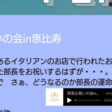
の会in恵比寿​
あるイタリアンのお店で行われたお
た部長をお祝いするはずが・・・。
で さぁ、どうなるのか部長の運
部長お祝いの会in恵比寿
Artis
00:00